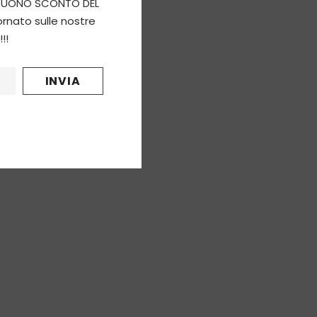
un BUONO SCONTO DEL
ornato sulle nostre
!!
Lusso - 458 ML
€8,90