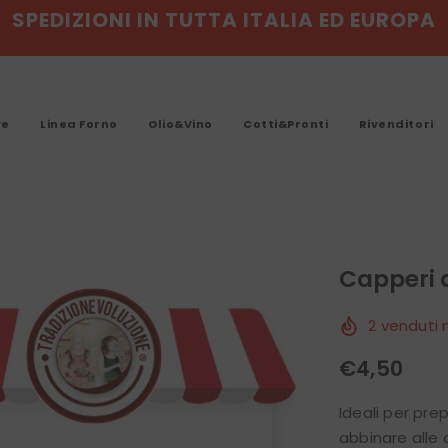
SPEDIZIONI IN TUTTA ITALIA ED EUROPA
DIZIONI IN ITALIA GRATUITE DA € 79 DI S
 L'08 AGOSTO E IL 23 AGOSTO, LE PART
ve
Linea Forno
Olio&Vino
Cotti&Pronti
Rivenditori
Capperi 
2
venduti n
€4,50
Ideali per pr
abbinare alle 