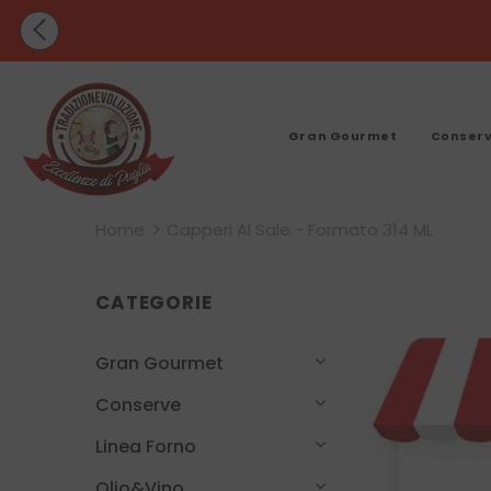
SPE
PER GLI ORDINI PERVENUTI TRA
Gran Gourmet
Conser
Home
Capperi Al Sale - Formato 314 ML
CATEGORIE
Gran Gourmet
Conserve
Linea Forno
Olio&Vino