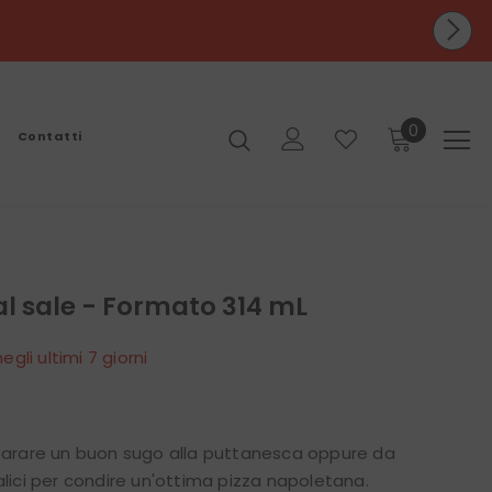
PESA
ENZE AVVERRANNO DAL 24 AGOSTO
0
Contatti
al sale - Formato 314 mL
egli ultimi
7
giorni
eparare un buon sugo alla puttanesca oppure da
alici per condire un'ottima pizza napoletana.