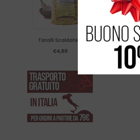
Taralli Scaldatelli
Taralli Scald
Tradizionali - 400 G
Peperoncino
€4,50
€4,5