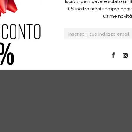
Iscriviti per ricevere subito 
10% inoltre sarai sempre aggi
ultime novità!
Chiedici qualcosa
atelli Al
Taralli Scaldatelli Alla
Antipasto 
 - 400 G
Cipolla - 400 G
0
€4,50