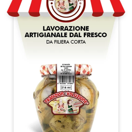
Taralli Scaldatelli Al
Taralli Scaldatelli All
Peperoncino - 400 G
Cipolla - 400 G
€4,50
€4,50