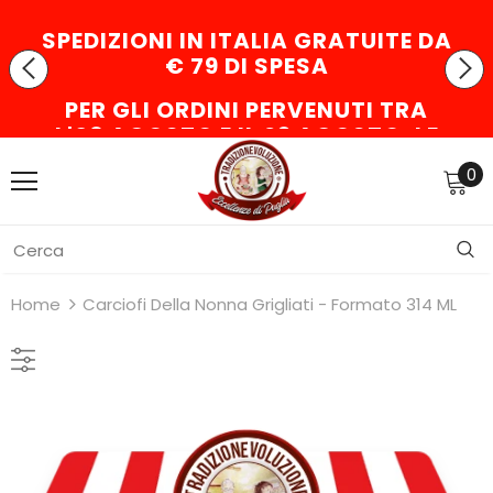
SPEDIZIONI IN ITALIA GRATUITE DA
€ 79 DI SPESA
PER GLI ORDINI PERVENUTI TRA
L'08 AGOSTO E IL 23 AGOSTO, LE
PARTENZE AVVERRANNO DAL 24
0
AGOSTO
Home
Carciofi Della Nonna Grigliati - Formato 314 ML