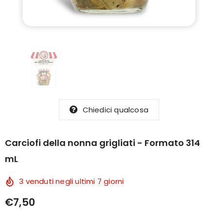
Chiedici qualcosa
Carciofi della nonna grigliati - Formato 314
mL
ISCRIVITI ALLA NOSTRA
NEWSLETTER
3
venduti negli ultimi
7
giorni
€7,50
Iscriviti per ricevere subito un BUONO SCONTO
DEL 10% inoltre sarai sempre aggiornato sulle