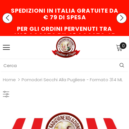
SPEDIZIONI IN ITALIA GRATUITE DA
€ 79 DI SPESA
PER GLI ORDINI PERVENUTI TRA
L'08 AGOSTO E IL 23 AGOSTO, LE
PARTENZE AVVERRANNO DAL 24
0
AGOSTO
Home
Pomodori Secchi Alla Pugliese - Formato 314 ML