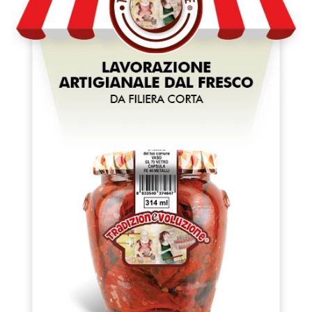
Taralli Scaldatelli Al
Taralli Scaldatelli All
Peperoncino - 400 G
Cipolla - 400 G
€4,50
€4,50