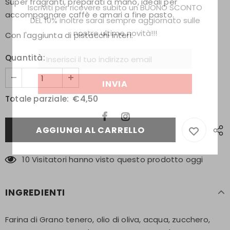
Super fragranti, preparati a mano, ideali per
Iscriviti per ricevere subito un BUONO SCONTO
accompagnare caffè e amari a fine pasto.
DEL 10% inoltre sarai sempre aggiornato sulle
nostre ultime novità!!!
Con l'aggiunta di pistacchi interi.
Quantità:
€4,50
Totale parziale:
10
Visitatori hanno visto questo prodotto oggi
INGREDIENTI
Farina di Grano tenero, olio di oliva, acqua, zucchero,