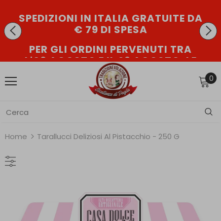
SPEDIZIONI IN ITALIA GRATUITE DA
€ 79 DI SPESA
PER GLI ORDINI PERVENUTI TRA
L'08 AGOSTO E IL 23 AGOSTO, LE
PARTENZE AVVERRANNO DAL 24
0
AGOSTO
Home
Tarallucci Deliziosi Al Pistacchio - 250 G