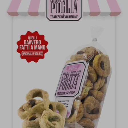
Taralli Scaldatelli Al
Taralli Scaldatelli All
Peperoncino - 400 G
Cipolla - 400 G
€4,50
€4,50